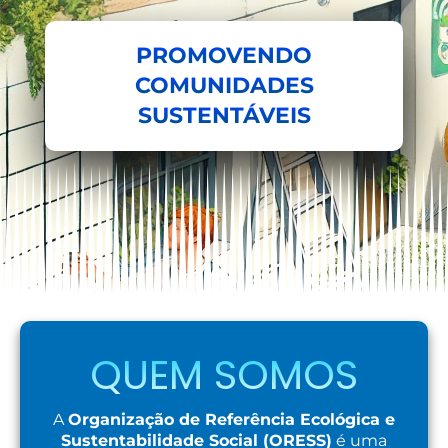
PROMOVENDO
COMUNIDADES
SUSTENTÁVEIS
QUEM SOMOS
A
Organização de Referência Ecológica e
Sustentabilidade Social (ORESS)
é uma