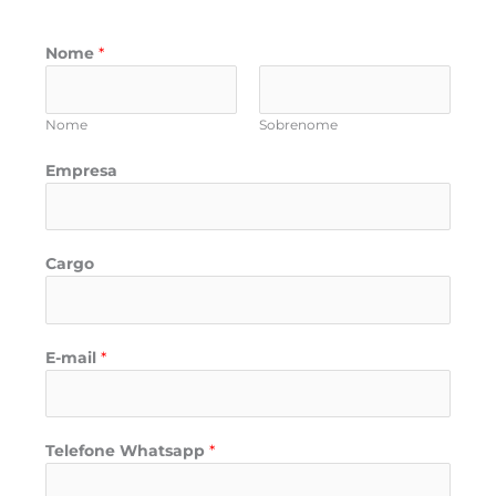
Nome
*
Nome
Sobrenome
Empresa
Cargo
W
E-mail
*
h
a
t
s
Telefone Whatsapp
*
a
p